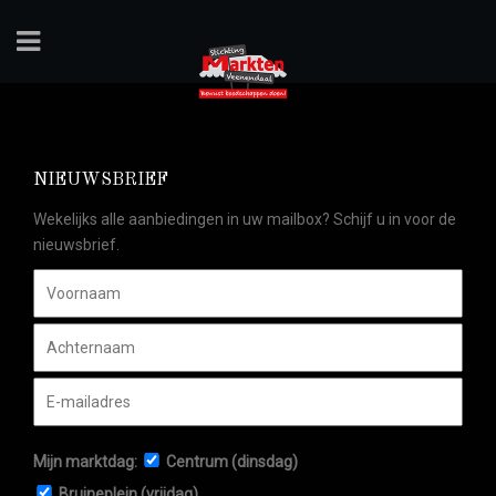
NIEUWSBRIEF
Wekelijks alle aanbiedingen in uw mailbox? Schijf u in voor de
nieuwsbrief.
Mijn marktdag:
Centrum (dinsdag)
Bruineplein (vrijdag)