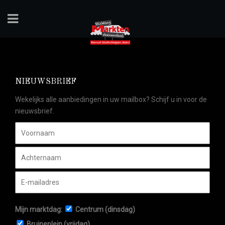
NIEUWSBRIEF
Wekelijks alle aanbiedingen in uw mailbox? Schijf u in voor de
nieuwsbrief.
Mijn marktdag:
Centrum (dinsdag)
Bruineplein (vrijdag)